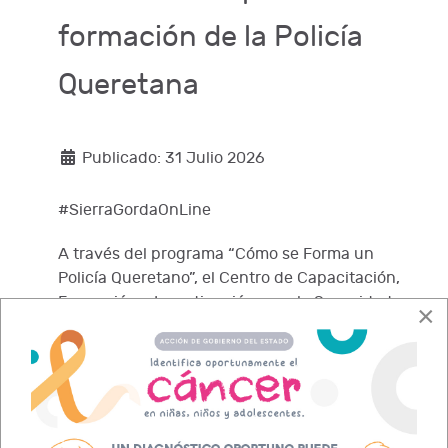
formación de la Policía
Queretana
Publicado: 31 Julio 2026
#SierraGordaOnLine
A través del programa “Cómo se Forma un
Policía Queretano”, el Centro de Capacitación,
Formación e Investigación para la Seguridad
×
CECAFIS
(
) ha recibido a 4 mil 122 personas
en lo que va de la actual administración
estatal, brindando a la ciudadanía la
oportunidad de conocer el modelo
académico, la disciplina y los valores con los
que se capacita a los futuros elementos de