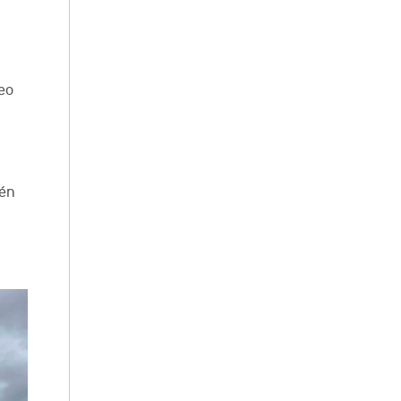
neo
lén