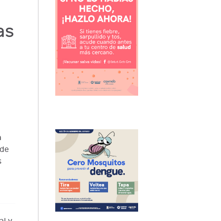
as
a
 de
s