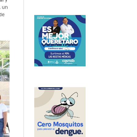
al y
, un
 de