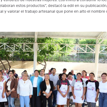
y esfuerzo de nuestras mujeres. Los invito a consumir lo loc
elaboran estos productos”, destacó la edil en su publicación
al y valorar el trabajo artesanal que pone en alto el nombre