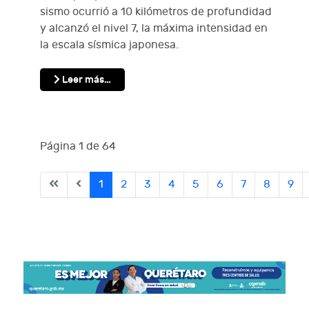
sismo ocurrió a 10 kilómetros de profundidad
y alcanzó el nivel 7, la máxima intensidad en
la escala sísmica japonesa.
Leer más…
Página 1 de 64
1
2
3
4
5
6
7
8
9