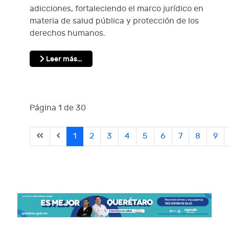
adicciones, fortaleciendo el marco jurídico en
materia de salud pública y protección de los
derechos humanos.
Leer más…
Página 1 de 30
1
2
3
4
5
6
7
8
9