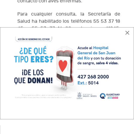
contacto con aves enfermas.
Para cualquier consulta, la Secretaría de
Salud ha habilitado los teléfonos 55 53 37 18
45 y 55 53 37 16 00, extensiones 41845,
×
41844 y 41843.
Esta información busca tranquilizar a la
población mientras se mantienen las medidas
de prevención y control para evitar la
propagación de la influenza aviar en México.