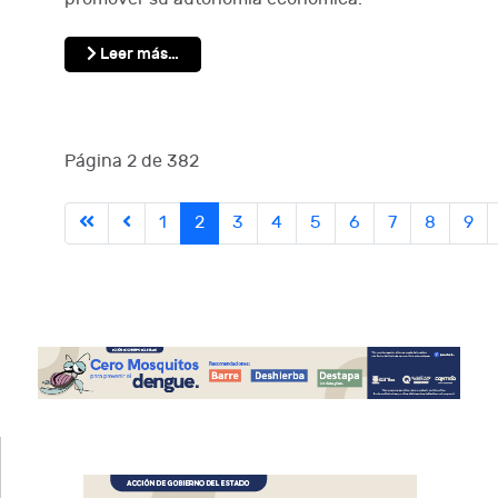
Leer más…
Página 2 de 382
1
2
3
4
5
6
7
8
9