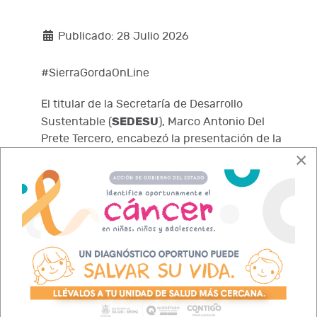
Publicado: 28 Julio 2026
#SierraGordaOnLine
El titular de la Secretaría de Desarrollo
SEDESU
Sustentable (
), Marco Antonio Del
Prete Tercero, encabezó la presentación de la
×
tercera edición de la convocatoria Capital
Semilla Coppel Emprende, impulsada en
conjunto con el Instituto Queretano del
IQEI
Emprendimiento y la Innovación (
),
Fundación Coppel y Fundación Causa
Querétaro, con el objetivo de fortalecer las
competencias de los emprendedores locales
y detonar el crecimiento sostenible de sus
negocios.